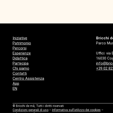
Iniziative
Bricchi 
Patrimonio
Parco Mus
Percorsi
Esperienze
Uffici: via
Didattica
16030 Cog
Partecipa
info@bric
Chi siamo
+39 02 8
Contatti
Centro Assistenza
App
EN
©
Bricchi de mâ, Tutti i diritti riservati
Condizioni generali di uso
–
Informativa sull’utilizzo dei cookies
–