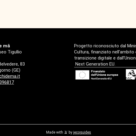
de mâ
Progetto riconosciuto dal Mini
eo Tigullio
Cultura, finanziato nell’ambito
transizione digitale e dall’Uni
 Belvedere, 83
Next Generation EU.
orno (GE)
chidema.it
2396817
Made with 🫒 by
jecoguides