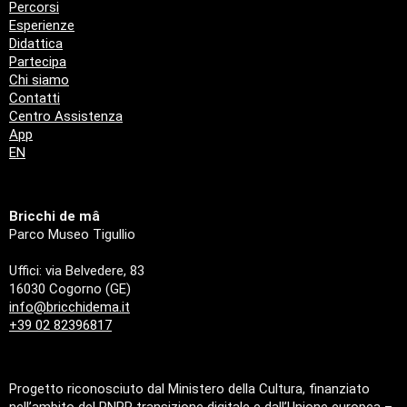
Percorsi
Esperienze
Didattica
Partecipa
Chi siamo
Contatti
Centro Assistenza
App
EN
Bricchi de mâ
Parco Museo Tigullio
Uffici: via Belvedere, 83
16030 Cogorno (GE)
info@bricchidema.it
+39 02 82396817
Progetto riconosciuto dal Ministero della Cultura, finanziato
nell’ambito del PNRR transizione digitale e dall’Unione europea –