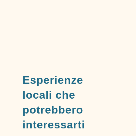
Trekking Via dell’olio e
della castagna
Esperienze
locali che
potrebbero
interessarti