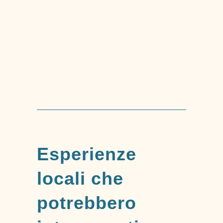
Trekking Via dell’olio e
della castagna
Esperienze
locali che
potrebbero